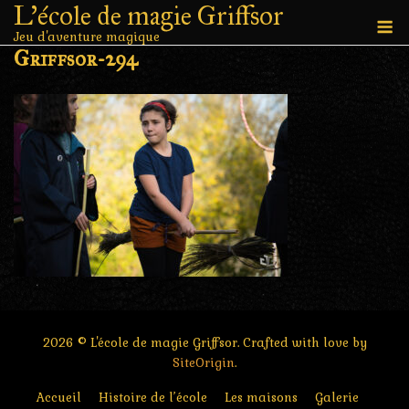
L'école de magie Griffsor
Skip
M
to
Jeu d'aventure magique
Griffsor-294
content
2026 © L'école de magie Griffsor. Crafted with love by
SiteOrigin
.
Accueil
Histoire de l’école
Les maisons
Galerie